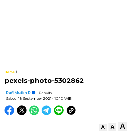
/
Home
pexels-photo-5302862
Rafi Muflih R
- Penulis
Sabtu, 18 September 2021
- 10:10 WIB
A
A
A