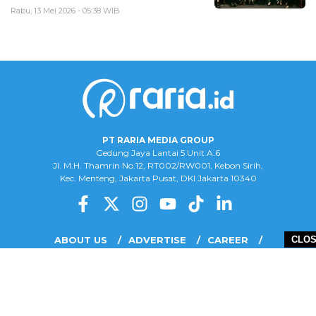
Rabu, 13 Mei 2026 - 05:38 WIB
PT RARIA MEDIA GROUP
Gedung Jaya Lantai 5 Unit A.6
Jl. M.H. Thamrin No.12, RT002/RW001, Kebon Sirih,
Kec. Menteng, Jakarta Pusat, DKI Jakarta 10340
ABOUT US
ADVERTISE
CAREER
CLO
COMPLAINT FORM
DISCLAIMER
OUR TEAM
PRIVACY POLICY
COPYRIGHT © 2026 PT RARIA MEDIA GROUP - ALL RIGHTS RESERVED