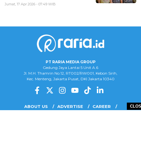
Jumat, 17 Apr 2026 - 07:49 WIB
PT RARIA MEDIA GROUP
Gedung Jaya Lantai 5 Unit A.6
Jl. M.H. Thamrin No.12, RT002/RW001, Kebon Sirih,
Kec. Menteng, Jakarta Pusat, DKI Jakarta 10340
ABOUT US
ADVERTISE
CAREER
CLO
COMPLAINT FORM
DISCLAIMER
OUR TEAM
PRIVACY POLICY
COPYRIGHT © 2026 PT RARIA MEDIA GROUP - ALL RIGHTS RESERVED