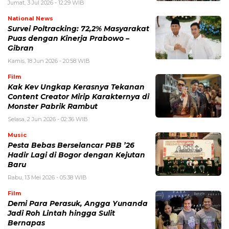
Jumat, 3 Jul 2026 - 12:29 WIB
National News
Survei Poltracking: 72,2% Masyarakat
Puas dengan Kinerja Prabowo –
Gibran
Kamis, 18 Jun 2026 - 20:58 WIB
Film
Kak Kev Ungkap Kerasnya Tekanan
Content Creator Mirip Karakternya di
Monster Pabrik Rambut
Selasa, 2 Jun 2026 - 02:36 WIB
Music
Pesta Bebas Berselancar PBB ’26
Hadir Lagi di Bogor dengan Kejutan
Baru
Rabu, 13 Mei 2026 - 05:38 WIB
Film
Demi Para Perasuk, Angga Yunanda
Jadi Roh Lintah hingga Sulit
Bernapas