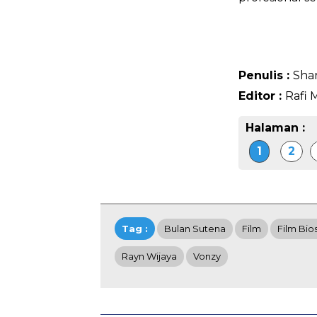
Penulis :
Shar
Editor :
Rafi 
Halaman :
1
2
Tag :
Bulan Sutena
Film
Film Bio
Rayn Wijaya
Vonzy