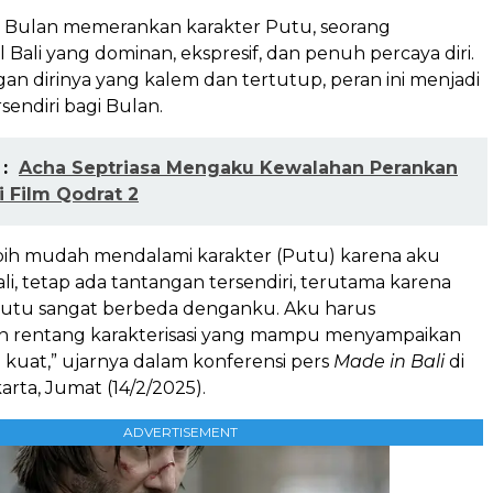
i, Bulan memerankan karakter Putu, seorang
l Bali yang dominan, ekspresif, dan penuh percaya diri.
n dirinya yang kalem dan tertutup, peran ini menjadi
sendiri bagi Bulan.
:
Acha Septriasa Mengaku Kewalahan Perankan
i Film Qodrat 2
bih mudah mendalami karakter (Putu) karena aku
ali, tetap ada tantangan tersendiri, terutama karena
Putu sangat berbeda denganku. Aku harus
 rentang karakterisasi yang mampu menyampaikan
 kuat,” ujarnya dalam konferensi pers
Made in Bali
di
arta, Jumat (14/2/2025).
ADVERTISEMENT