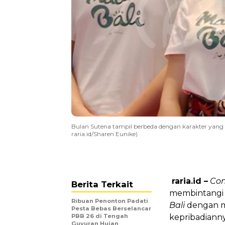
Bulan Sutena tampil berbeda dengan karakter yang leb
raria.id/Sharen Eunike)
raria.id –
Con
Berita Terkait
membintangi 
Ribuan Penonton Padati
Bali
dengan m
Pesta Bebas Berselancar
PBB 26 di Tengah
kepribadianny
Guyuran Hujan