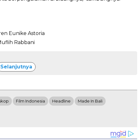
en Eunike Astoria
Muflih Rabbani
Selanjutnya
skop
Film Indonesia
Headline
Made In Bali