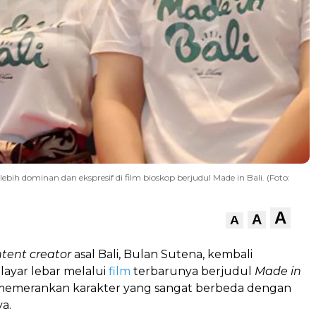
ih dominan dan ekspresif di film bioskop berjudul Made in Bali. (Foto:
A
A
A
tent creator
asal Bali, Bulan Sutena, kembali
layar lebar melalui
film
terbarunya berjudul
Made in
emerankan karakter yang sangat berbeda dengan
a.