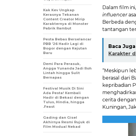
Dalam film in
Kak Kev Ungkap
influencer
asa
Kerasnya Tekanan
Content Creator Mirip
Berbeda denga
Karakternya di Monster
Pabrik Rambut
tantangan ter
Pesta Bebas Berselancar
PBB ’26 Hadir Lagi di
Baca Juga 
Bogor dengan Kejutan
Baru
Karakter d
Demi Para Perasuk,
Angga Yunanda Jadi Roh
“Meskipun le
Lintah hingga Sulit
berasal dari B
Bernapas
kepribadian 
Festival Musik Di Sini
menghadirkan
Ada Pesta! Kembali
Hadir di Bekasi dengan
cerita dengan
Tulus, Hindia, hingga
Kuningan, Jak
.Feast
Gading dan Gisel
Akhirnya Resmi Rujuk di
Film Modual Nekad