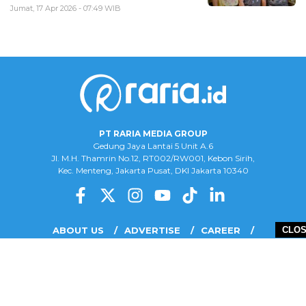
Jumat, 17 Apr 2026 - 07:49 WIB
PT RARIA MEDIA GROUP
Gedung Jaya Lantai 5 Unit A.6
Jl. M.H. Thamrin No.12, RT002/RW001, Kebon Sirih,
Kec. Menteng, Jakarta Pusat, DKI Jakarta 10340
ABOUT US
ADVERTISE
CAREER
CLO
COMPLAINT FORM
DISCLAIMER
OUR TEAM
PRIVACY POLICY
COPYRIGHT © 2026 PT RARIA MEDIA GROUP - ALL RIGHTS RESERVED