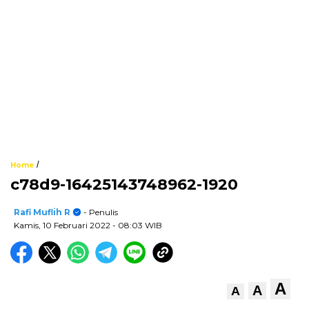
/
Home
c78d9-16425143748962-1920
Rafi Muflih R
- Penulis
Kamis, 10 Februari 2022
- 08:03 WIB
A
A
A