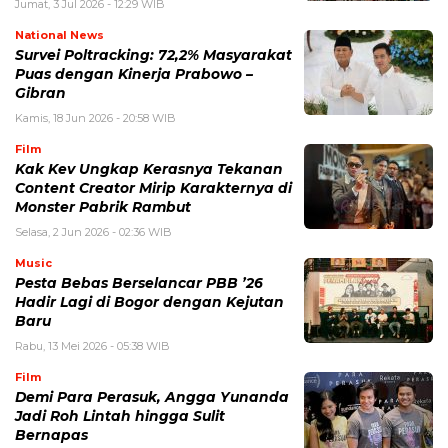
Jumat, 3 Jul 2026 - 12:29 WIB
National News
Survei Poltracking: 72,2% Masyarakat
Puas dengan Kinerja Prabowo –
Gibran
Kamis, 18 Jun 2026 - 20:58 WIB
Film
Kak Kev Ungkap Kerasnya Tekanan
Content Creator Mirip Karakternya di
Monster Pabrik Rambut
Selasa, 2 Jun 2026 - 02:36 WIB
Music
Pesta Bebas Berselancar PBB ’26
Hadir Lagi di Bogor dengan Kejutan
Baru
Rabu, 13 Mei 2026 - 05:38 WIB
Film
Demi Para Perasuk, Angga Yunanda
Jadi Roh Lintah hingga Sulit
Bernapas