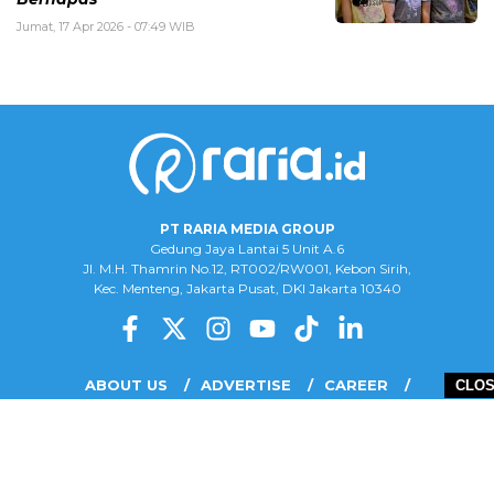
Jumat, 17 Apr 2026 - 07:49 WIB
PT RARIA MEDIA GROUP
Gedung Jaya Lantai 5 Unit A.6
Jl. M.H. Thamrin No.12, RT002/RW001, Kebon Sirih,
Kec. Menteng, Jakarta Pusat, DKI Jakarta 10340
ABOUT US
ADVERTISE
CAREER
CLO
COMPLAINT FORM
DISCLAIMER
OUR TEAM
PRIVACY POLICY