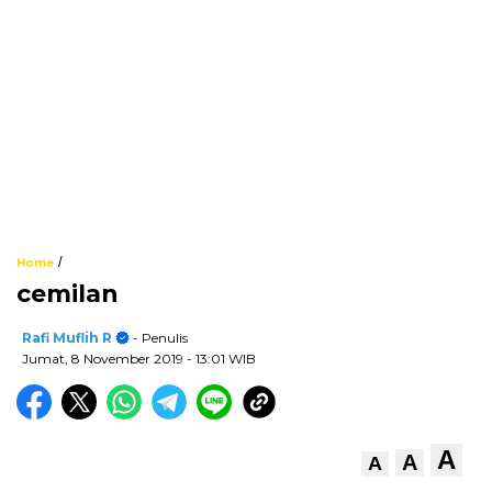
/
Home
cemilan
Rafi Muflih R
- Penulis
Jumat, 8 November 2019
- 13:01 WIB
A
A
A