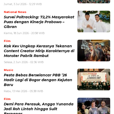
Jumat, 3 Jul 2026 - 12:29 WIB
National News
Survei Poltracking: 72,2% Masyarakat
Puas dengan Kinerja Prabowo –
Gibran
Kamis, 18 Jun 2026 - 20:58 WIB
Film
Kak Kev Ungkap Kerasnya Tekanan
Content Creator Mirip Karakternya di
Monster Pabrik Rambut
Selasa, 2 Jun 2026 - 02:36 WIB
Music
Pesta Bebas Berselancar PBB ’26
Hadir Lagi di Bogor dengan Kejutan
Baru
Rabu, 13 Mei 2026 - 05:38 WIB
Film
Demi Para Perasuk, Angga Yunanda
Jadi Roh Lintah hingga Sulit
Bernapas