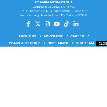
PT RARIA MEDIA GROUP
Gedung Jaya Lantai 5 Unit A.6
Jl. M.H. Thamrin No.12, RT002/RW001, Kebon Sirih,
Kec. Menteng, Jakarta Pusat, DKI Jakarta 10340
ABOUT US
ADVERTISE
CAREER
COMPLAINT FORM
DISCLAIMER
OUR TEAM
CLO
PRIVACY POLICY
COPYRIGHT © 2026 PT RARIA MEDIA GROUP - ALL RIGHTS RESERVED