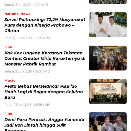
Jumat, 3 Jul 2026 - 12:29 WIB
National News
Survei Poltracking: 72,2% Masyarakat
Puas dengan Kinerja Prabowo –
Gibran
Kamis, 18 Jun 2026 - 20:58 WIB
Film
Kak Kev Ungkap Kerasnya Tekanan
Content Creator Mirip Karakternya di
Monster Pabrik Rambut
Selasa, 2 Jun 2026 - 02:36 WIB
Music
Pesta Bebas Berselancar PBB ’26
Hadir Lagi di Bogor dengan Kejutan
Baru
Rabu, 13 Mei 2026 - 05:38 WIB
Film
Demi Para Perasuk, Angga Yunanda
Jadi Roh Lintah hingga Sulit
Bernapas