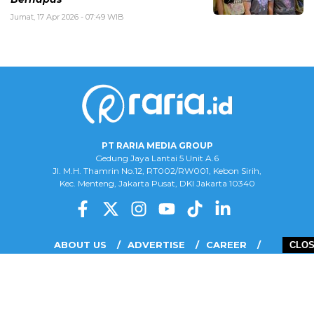
Jumat, 17 Apr 2026 - 07:49 WIB
PT RARIA MEDIA GROUP
Gedung Jaya Lantai 5 Unit A.6
Jl. M.H. Thamrin No.12, RT002/RW001, Kebon Sirih,
Kec. Menteng, Jakarta Pusat, DKI Jakarta 10340
ABOUT US
ADVERTISE
CAREER
CLO
COMPLAINT FORM
DISCLAIMER
OUR TEAM
PRIVACY POLICY