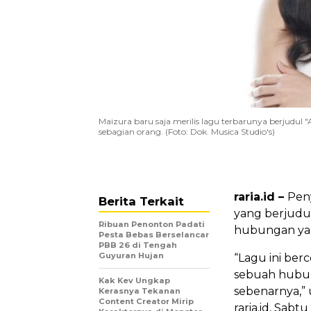
Maizura baru saja merilis lagu terbarunya berjudul 
sebagian orang. (Foto: Dok. Musica Studio's)
raria.id –
Peny
Berita Terkait
yang berjudu
Ribuan Penonton Padati
hubungan yan
Pesta Bebas Berselancar
PBB 26 di Tengah
Guyuran Hujan
“Lagu ini ber
sebuah hubung
Kak Kev Ungkap
sebenarnya,” 
Kerasnya Tekanan
Content Creator Mirip
raria.id, Sabtu