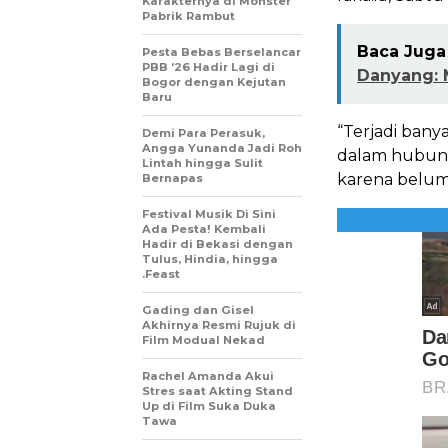
Karakternya di Monster
Pabrik Rambut
Baca Juga 
Pesta Bebas Berselancar
PBB ’26 Hadir Lagi di
Danyang: 
Bogor dengan Kejutan
Baru
“Terjadi ban
Demi Para Perasuk,
Angga Yunanda Jadi Roh
dalam hubunga
Lintah hingga Sulit
karena belum 
Bernapas
Festival Musik Di Sini
Ada Pesta! Kembali
Hadir di Bekasi dengan
Tulus, Hindia, hingga
.Feast
Gading dan Gisel
Akhirnya Resmi Rujuk di
Film Modual Nekad
Rachel Amanda Akui
Stres saat Akting Stand
Up di Film Suka Duka
Tawa