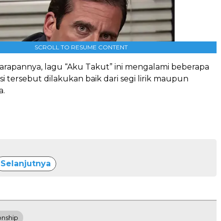
SCROLL TO RESUME CONTENT
rapannya, lagu “Aku Takut” ini mengalami beberapa
evisi tersebut dilakukan baik dari segi lirik maupun
a.
Selanjutnya
onship