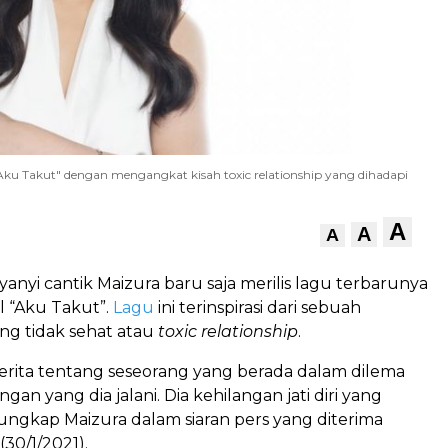
"Aku Takut" dengan mengangkat kisah toxic relationship yang dihadapi
A
A
A
anyi cantik Maizura baru saja merilis lagu terbarunya
l “Aku Takut”.
Lagu
ini terinspirasi dari sebuah
g tidak sehat atau
toxic relationship
.
cerita tentang seseorang yang berada dalam dilema
an yang dia jalani. Dia kehilangan jati diri yang
ungkap Maizura dalam siaran pers yang diterima
 (30/1/2021).