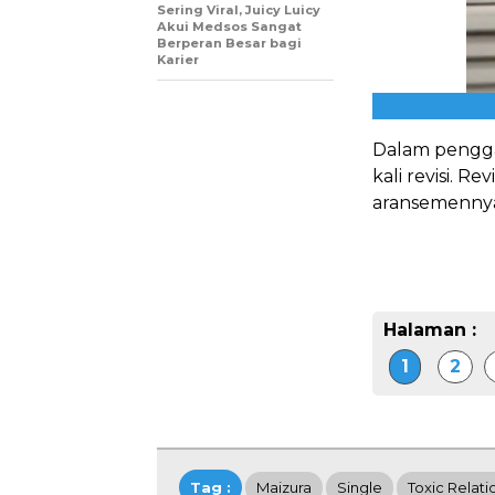
Sering Viral, Juicy Luicy
Akui Medsos Sangat
Berperan Besar bagi
Karier
Dalam pengga
kali revisi. R
aransemenny
Halaman :
1
2
Tag :
Maizura
Single
Toxic Relati