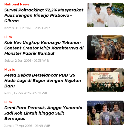
National News
Survei Poltracking: 72,2% Masyarakat
Puas dengan Kinerja Prabowo –
Gibran
Kamis, 18 Jun 2026 - 20:58 WIB
Film
Kak Kev Ungkap Kerasnya Tekanan
Content Creator Mirip Karakternya di
Monster Pabrik Rambut
Selasa, 2 Jun 2026 - 02:36 WIB
Music
Pesta Bebas Berselancar PBB ’26
Hadir Lagi di Bogor dengan Kejutan
Baru
Rabu, 13 Mei 2026 - 05:38 WIB
Film
Demi Para Perasuk, Angga Yunanda
Jadi Roh Lintah hingga Sulit
Bernapas
Jumat, 17 Apr 2026 - 07:49 WIB