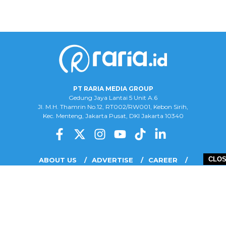
PT RARIA MEDIA GROUP
Gedung Jaya Lantai 5 Unit A.6
Jl. M.H. Thamrin No.12, RT002/RW001, Kebon Sirih,
Kec. Menteng, Jakarta Pusat, DKI Jakarta 10340
CLO
ABOUT US
ADVERTISE
CAREER
COMPLAINT FORM
DISCLAIMER
OUR TEAM
PRIVACY POLICY
COPYRIGHT © 2026 PT RARIA MEDIA GROUP - ALL RIGHTS RESERVED