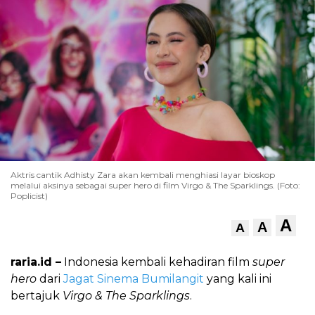
Aktris cantik Adhisty Zara akan kembali menghiasi layar bioskop
melalui aksinya sebagai super hero di film Virgo & The Sparklings. (Foto:
Poplicist)
A
A
A
raria.id –
Indonesia kembali kehadiran film
super
hero
dari
Jagat Sinema Bumilangit
yang kali ini
bertajuk
Virgo & The Sparklings
.