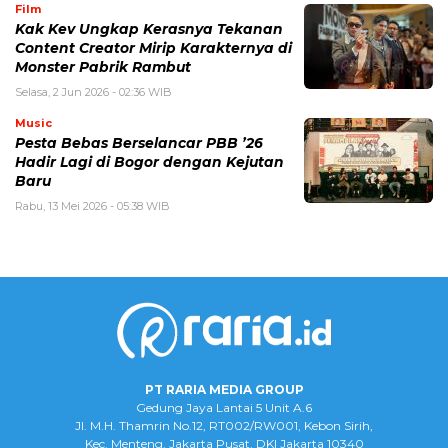
Film
Kak Kev Ungkap Kerasnya Tekanan
Content Creator Mirip Karakternya di
Monster Pabrik Rambut
Selasa, 2 Jun 2026 - 02:36 WIB
Music
Pesta Bebas Berselancar PBB ’26
Hadir Lagi di Bogor dengan Kejutan
Baru
Rabu, 13 Mei 2026 - 05:38 WIB
PT RARIA MEDIA GROUP
Gedung Jaya Lantai 5 Unit A.6
Jl. M.H. Thamrin No.12, RT002/RW001, Kebon Sirih,
Kec. Menteng, Jakarta Pusat, DKI Jakarta 10340