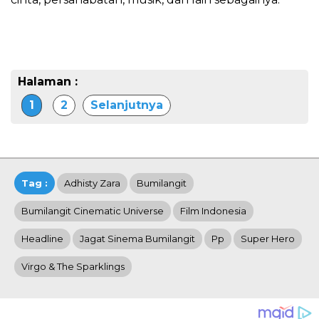
Halaman :
1
2
Selanjutnya
Tag :
Adhisty Zara
Bumilangit
Bumilangit Cinematic Universe
Film Indonesia
Headline
Jagat Sinema Bumilangit
Pp
Super Hero
Virgo & The Sparklings