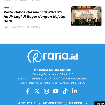
Selasa, 2 Jun 2026 - 02:36 WIB
Music
Pesta Bebas Berselancar PBB ’26
Hadir Lagi di Bogor dengan Kejutan
Baru
Rabu, 13 Mei 2026 - 05:38 WIB
PT RARIA MEDIA GROUP
Gedung Jaya Lantai 5 Unit A.6
Jl. M.H. Thamrin No.12, RT002/RW001, Kebon Sirih,
Kec. Menteng, Jakarta Pusat, DKI Jakarta 10340
ABOUT US
ADVERTISE
CAREER
CLO