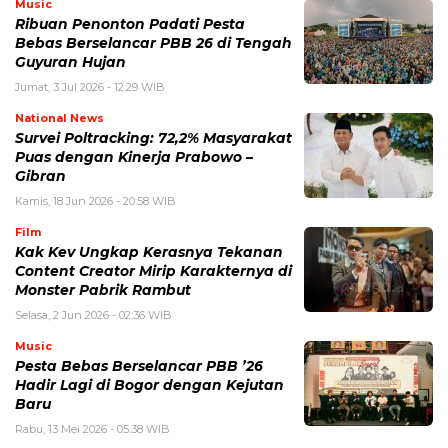
Music
Ribuan Penonton Padati Pesta
Bebas Berselancar PBB 26 di Tengah
Guyuran Hujan
Jumat, 3 Jul 2026 - 12:29 WIB
National News
Survei Poltracking: 72,2% Masyarakat
Puas dengan Kinerja Prabowo –
Gibran
Kamis, 18 Jun 2026 - 20:58 WIB
Film
Kak Kev Ungkap Kerasnya Tekanan
Content Creator Mirip Karakternya di
Monster Pabrik Rambut
Selasa, 2 Jun 2026 - 02:36 WIB
Music
Pesta Bebas Berselancar PBB ’26
Hadir Lagi di Bogor dengan Kejutan
Baru
Rabu, 13 Mei 2026 - 05:38 WIB