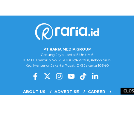
PT RARIA MEDIA GROUP
Gedung Jaya Lantai 5 Unit A.6
Jl. M.H. Thamrin No.12, RT002/RW001, Kebon Sirih,
Kec. Menteng, Jakarta Pusat, DKI Jakarta 10340
CLO
ABOUT US
ADVERTISE
CAREER
COMPLAINT FORM
DISCLAIMER
OUR TEAM
PRIVACY POLICY
COPYRIGHT © 2026 PT RARIA MEDIA GROUP - ALL RIGHTS RESERVED