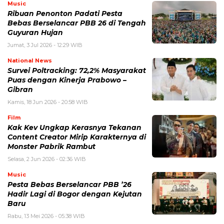
Music
Ribuan Penonton Padati Pesta
Bebas Berselancar PBB 26 di Tengah
Guyuran Hujan
Jumat, 3 Jul 2026 - 12:29 WIB
National News
Survei Poltracking: 72,2% Masyarakat
Puas dengan Kinerja Prabowo –
Gibran
Kamis, 18 Jun 2026 - 20:58 WIB
Film
Kak Kev Ungkap Kerasnya Tekanan
Content Creator Mirip Karakternya di
Monster Pabrik Rambut
Selasa, 2 Jun 2026 - 02:36 WIB
Music
Pesta Bebas Berselancar PBB ’26
Hadir Lagi di Bogor dengan Kejutan
Baru
Rabu, 13 Mei 2026 - 05:38 WIB