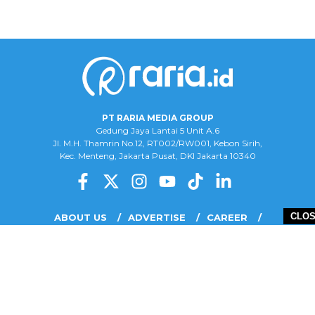
PT RARIA MEDIA GROUP
Gedung Jaya Lantai 5 Unit A.6
Jl. M.H. Thamrin No.12, RT002/RW001, Kebon Sirih,
Kec. Menteng, Jakarta Pusat, DKI Jakarta 10340
CLO
ABOUT US
ADVERTISE
CAREER
COMPLAINT FORM
DISCLAIMER
OUR TEAM
PRIVACY POLICY
COPYRIGHT © 2026 PT RARIA MEDIA GROUP - ALL RIGHTS RESERVED