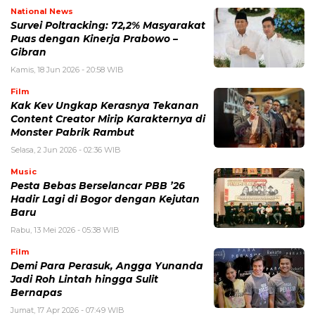
National News
Survei Poltracking: 72,2% Masyarakat
Puas dengan Kinerja Prabowo –
Gibran
Kamis, 18 Jun 2026 - 20:58 WIB
Film
Kak Kev Ungkap Kerasnya Tekanan
Content Creator Mirip Karakternya di
Monster Pabrik Rambut
Selasa, 2 Jun 2026 - 02:36 WIB
Music
Pesta Bebas Berselancar PBB ’26
Hadir Lagi di Bogor dengan Kejutan
Baru
Rabu, 13 Mei 2026 - 05:38 WIB
Film
Demi Para Perasuk, Angga Yunanda
Jadi Roh Lintah hingga Sulit
Bernapas
Jumat, 17 Apr 2026 - 07:49 WIB