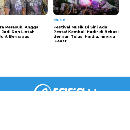
Music
ra Perasuk, Angga
Festival Musik Di Sini Ada
 Jadi Roh Lintah
Pesta! Kembali Hadir di Bekasi
Sulit Bernapas
dengan Tulus, Hindia, hingga
.Feast
PT RARIA MEDIA GROUP
Gedung Jaya Lantai 5 Unit A.6
Jl. M.H. Thamrin No.12, RT002/RW001, Kebon Sirih,
Kec. Menteng, Jakarta Pusat, DKI Jakarta 10340