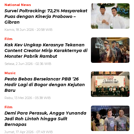
National News
Survei Poltracking: 72,2% Masyarakat
Puas dengan Kinerja Prabowo –
Gibran
Kamis, 18 Jun 2026 - 20:58 WIB
Film
Kak Kev Ungkap Kerasnya Tekanan
Content Creator Mirip Karakternya di
Monster Pabrik Rambut
Selasa, 2 Jun 2026 - 02:36 WIB
Music
Pesta Bebas Berselancar PBB ’26
Hadir Lagi di Bogor dengan Kejutan
Baru
Rabu, 13 Mei 2026 - 05:38 WIB
Film
Demi Para Perasuk, Angga Yunanda
Jadi Roh Lintah hingga Sulit
Bernapas
Jumat, 17 Apr 2026 - 07:49 WIB