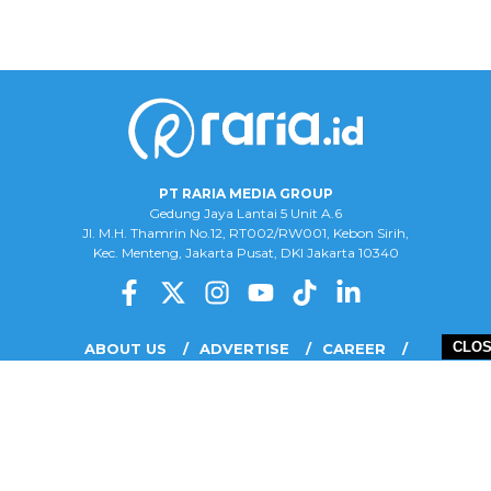
PT RARIA MEDIA GROUP
Gedung Jaya Lantai 5 Unit A.6
Jl. M.H. Thamrin No.12, RT002/RW001, Kebon Sirih,
Kec. Menteng, Jakarta Pusat, DKI Jakarta 10340
CLO
ABOUT US
ADVERTISE
CAREER
COMPLAINT FORM
DISCLAIMER
OUR TEAM
PRIVACY POLICY
COPYRIGHT © 2026 PT RARIA MEDIA GROUP - ALL RIGHTS RESERVED